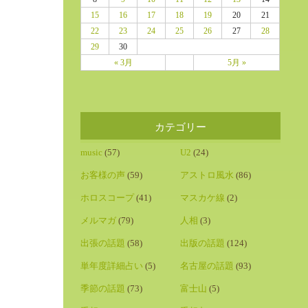
15
16
17
18
19
20
21
22
23
24
25
26
27
28
29
30
« 3月
5月 »
カテゴリー
music
(57)
U2
(24)
お客様の声
(59)
アストロ風水
(86)
ホロスコープ
(41)
マスカケ線
(2)
メルマガ
(79)
人相
(3)
出張の話題
(58)
出版の話題
(124)
単年度詳細占い
(5)
名古屋の話題
(93)
季節の話題
(73)
富士山
(5)