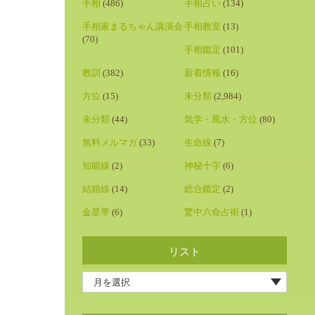
手相
(486)
手相占い
(134)
手相家まるちゃん講演会
手相教室
(13)
(70)
手相鑑定
(101)
教訓
(382)
新着情報
(16)
方位
(15)
未分類
(2,984)
未分類
(44)
気学・風水・方位
(80)
無料メルマガ
(33)
生命線
(7)
知能線
(2)
神秘十字
(6)
結婚線
(14)
総合鑑定
(2)
金星帯
(6)
驚中六命占術
(1)
リスト