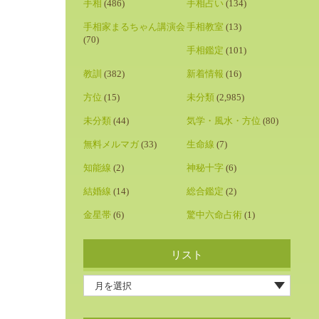
手相
(486)
手相占い
(134)
手相家まるちゃん講演会
手相教室
(13)
(70)
手相鑑定
(101)
教訓
(382)
新着情報
(16)
方位
(15)
未分類
(2,985)
未分類
(44)
気学・風水・方位
(80)
無料メルマガ
(33)
生命線
(7)
知能線
(2)
神秘十字
(6)
結婚線
(14)
総合鑑定
(2)
金星帯
(6)
驚中六命占術
(1)
リスト