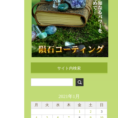
サイト内検索
2021年1月
月
火
水
木
金
土
日
1
2
3
4
5
6
7
8
9
10