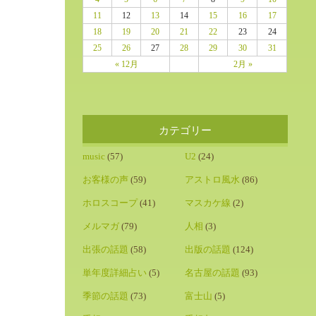
11
12
13
14
15
16
17
18
19
20
21
22
23
24
25
26
27
28
29
30
31
« 12月
2月 »
カテゴリー
music
(57)
U2
(24)
お客様の声
(59)
アストロ風水
(86)
ホロスコープ
(41)
マスカケ線
(2)
メルマガ
(79)
人相
(3)
出張の話題
(58)
出版の話題
(124)
単年度詳細占い
(5)
名古屋の話題
(93)
季節の話題
(73)
富士山
(5)