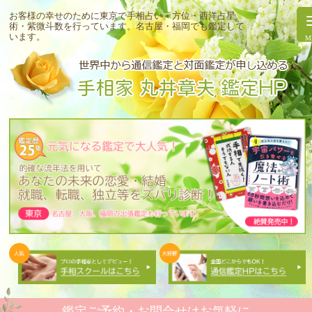
お客様の幸せのために東京で手相占い・方位・西洋占星
術・紫微斗数を行っています。
名古屋・福岡でも鑑定して
います。
鑑定ご予約・お問合せはお気軽に