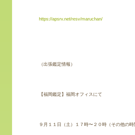
https://apsrv.net/resv/maruchan/
（出張鑑定情報）
【福岡鑑定】福岡オフィスにて
９月１１日（土）１７時〜２０時（その他の時