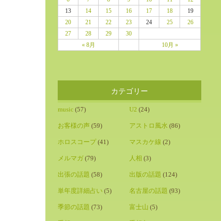
13
14
15
16
17
18
19
20
21
22
23
24
25
26
27
28
29
30
« 8月
10月 »
カテゴリー
music
(57)
U2
(24)
お客様の声
(59)
アストロ風水
(86)
ホロスコープ
(41)
マスカケ線
(2)
メルマガ
(79)
人相
(3)
出張の話題
(58)
出版の話題
(124)
単年度詳細占い
(5)
名古屋の話題
(93)
季節の話題
(73)
富士山
(5)