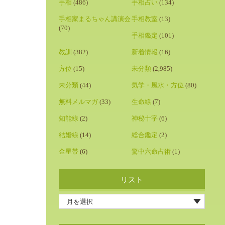
手相
(486)
手相占い
(134)
手相家まるちゃん講演会
手相教室
(13)
(70)
手相鑑定
(101)
教訓
(382)
新着情報
(16)
方位
(15)
未分類
(2,985)
未分類
(44)
気学・風水・方位
(80)
無料メルマガ
(33)
生命線
(7)
知能線
(2)
神秘十字
(6)
結婚線
(14)
総合鑑定
(2)
金星帯
(6)
驚中六命占術
(1)
リスト