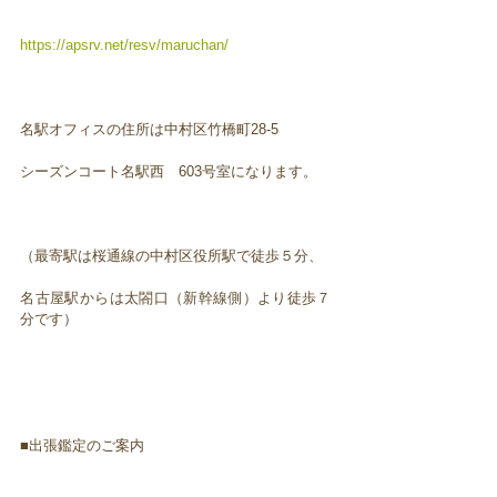
https://apsrv.net/resv/maruchan/
名駅オフィスの住所は中村区竹橋町28-5
シーズンコート名駅西 603号室になります。
（最寄駅は桜通線の中村区役所駅で徒歩５分、
名古屋駅からは太閤口（新幹線側）より徒歩７
分です）
■出張鑑定のご案内