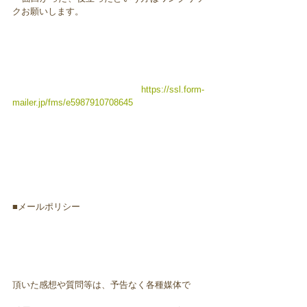
クお願いします。
https://ssl.form-
mailer.jp/fms/e5987910708645
■メールポリシー
頂いた感想や質問等は、予告なく各種媒体で