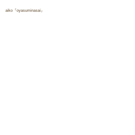
aiko『oyasuminasai』