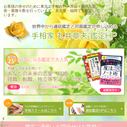
お客様の幸せのために東京で手相占い・方位・西洋占星
術・紫微斗数を行っています。
名古屋・福岡でも鑑定して
います。
鑑定ご予約・お問合せはお気軽に