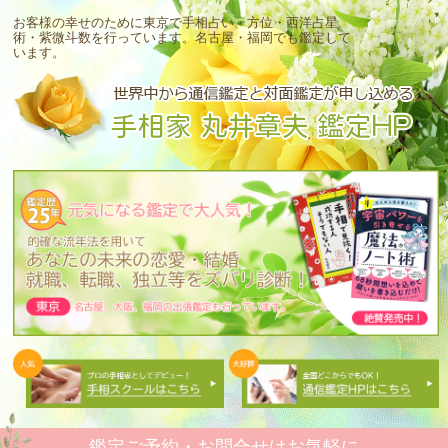
お客様の幸せのために東京で手相占い・方位・西洋占星
術・紫微斗数を行っています。
名古屋・福岡でも鑑定して
います。
鑑定ご予約・お問合せはお気軽に