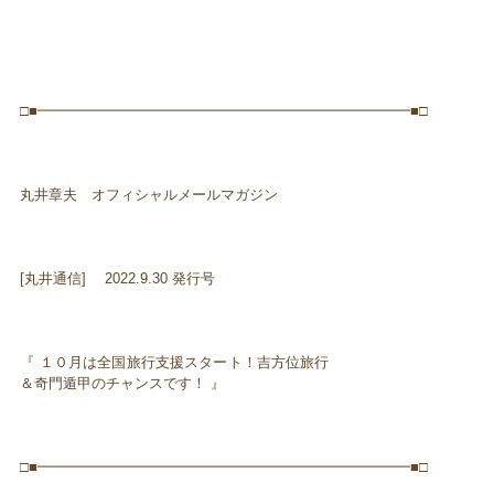
□■━━━━━━━━━━━━━━━━━━━━━━━━━━■□
丸井章夫 オフィシャルメールマガジン
[丸井通信] 2022.9.30 発行号
『 １０月は全国旅行支援スタート！吉方位旅行
＆奇門遁甲のチャンスです！ 』
□■━━━━━━━━━━━━━━━━━━━━━━━━━━■□