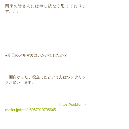
関東の皆さんには申し訳なく思っておりま
す。。。
●今日のメルマガはいかがでしたか？
面白かった、役立ったという方はワンクリッ
クお願いします。
https://ssl.form-
mailer.jp/fms/e5987910708645