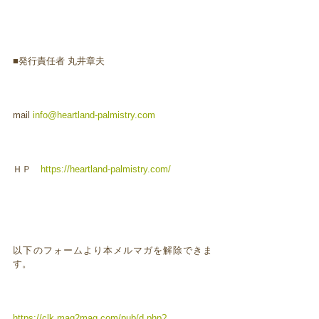
■発行責任者 丸井章夫
mail
info@heartland-palmistry.com
ＨＰ
https://heartland-palmistry.com/
以下のフォームより本メルマガを解除できま
す。
https://clk.mag2mag.com/pub/d.php?