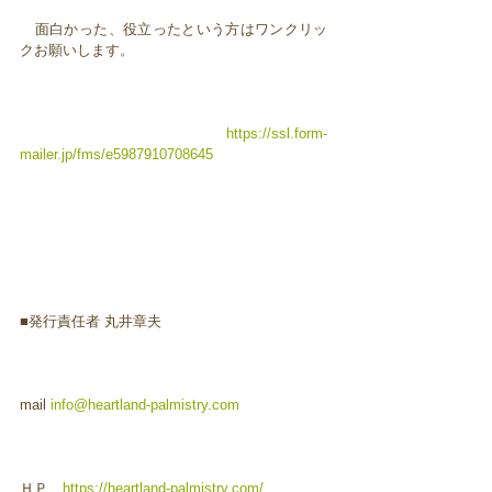
面白かった、役立ったという方はワンクリッ
クお願いします。
https://ssl.form-
mailer.jp/fms/e5987910708645
■発行責任者 丸井章夫
mail
info@heartland-palmistry.com
ＨＰ
https://heartland-palmistry.com/