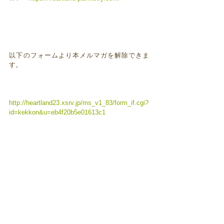
以下のフォームより本メルマガを解除できま
す。
http://heartland23.xsrv.jp/ms_v1_83/form_if.cgi?
id=kekkon&u=eb4f20b5e01613c1