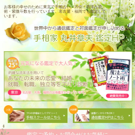
お客様の幸せのために東京で手相占い・方位・西洋占星
術・紫微斗数を行っています。
名古屋・福岡でも鑑定して
います。
鑑定ご予約・お問合せはお気軽に