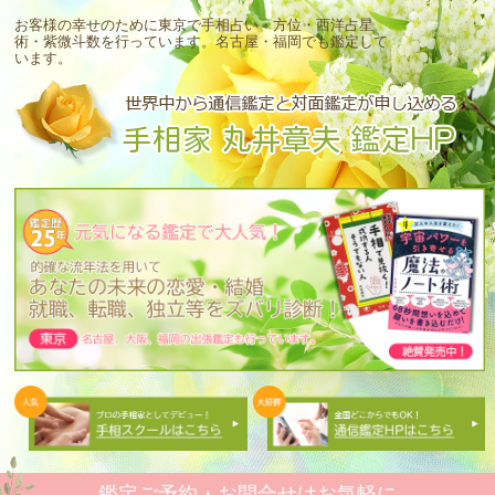
お客様の幸せのために東京で手相占い・方位・西洋占星
術・紫微斗数を行っています。
名古屋・福岡でも鑑定して
います。
鑑定ご予約・お問合せはお気軽に