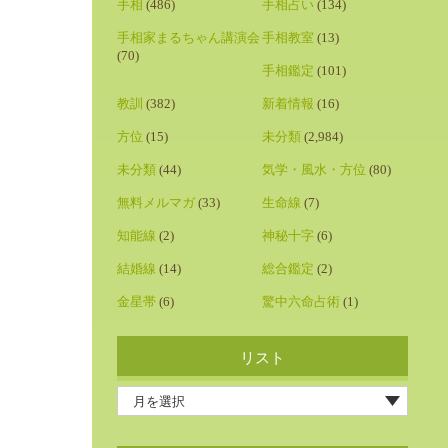
手相
(486)
手相占い
(134)
手相家まるちゃん講演会
手相教室
(13)
(70)
手相鑑定
(101)
教訓
(382)
新着情報
(16)
方位
(15)
未分類
(2,984)
未分類
(44)
気学・風水・方位
(80)
無料メルマガ
(33)
生命線
(7)
知能線
(2)
神秘十字
(6)
結婚線
(14)
総合鑑定
(2)
金星帯
(6)
驚中六命占術
(1)
リスト