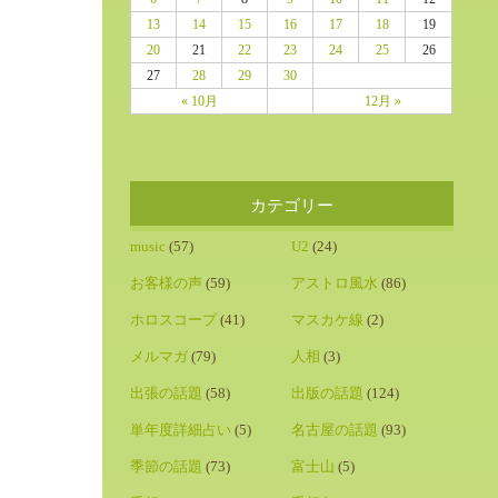
13
14
15
16
17
18
19
20
21
22
23
24
25
26
27
28
29
30
« 10月
12月 »
カテゴリー
music
(57)
U2
(24)
お客様の声
(59)
アストロ風水
(86)
ホロスコープ
(41)
マスカケ線
(2)
メルマガ
(79)
人相
(3)
出張の話題
(58)
出版の話題
(124)
単年度詳細占い
(5)
名古屋の話題
(93)
季節の話題
(73)
富士山
(5)