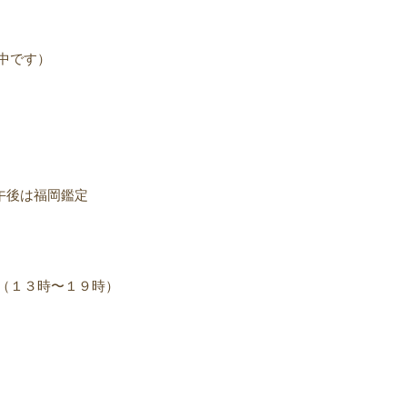
中です）
午後は福岡鑑定
（１３時〜１９時）