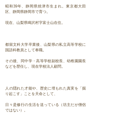
昭和39年、静岡県焼津市生まれ。東京都大田
区、静岡県静岡市で育つ。
現在、山梨県鳴沢村字富士山在住。
都留文科大学卒業後、山梨県の私立高等学校に
国語科教員として奉職。
その後、同中学・高等学校副校長、幼稚園園長
などを歴任し、現在学校法人顧問。
人の隠れた才能や、歴史に埋もれた真実を「掘
り起こす」ことを天命として、
日々是修行の生活を送っている（坊主だが僧侶
ではない）。