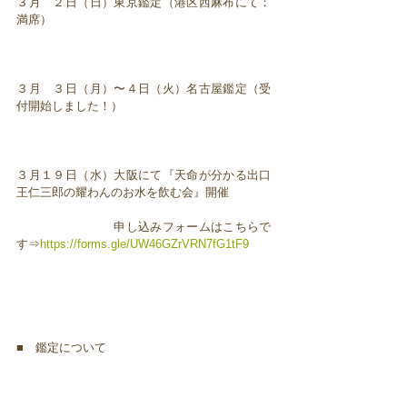
３月 ２日（日）東京鑑定（港区西麻布にて：
満席）
３月 ３日（月）〜４日（火）名古屋鑑定（受
付開始しました！）
３月１９日（水）大阪にて『天命が分かる出口
王仁三郎の耀わんのお水を飲む会』開催
申し込みフォームはこちらで
す⇒
https://forms.gle/UW46GZrVRN7fG1tF9
■ 鑑定について