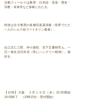
活動フィールドは教育・日本語・音楽・歴史・
宗教・未来学など多岐にわたる。
特技は古今東西の各種弦楽器演奏（世界でただ
一人のシルク絃ヴァイオリン奏者）。
出口王仁三郎、仲小路彰、宮下文書研究も。一
日一食生活21年目（常にハングリー精神）。猫
好き。
【日時】大阪 ３月１９日（水）10:30開始
18:00終了 （10時15分：受付開始）