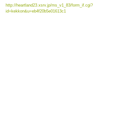
http://heartland23.xsrv.jp/ms_v1_83/form_if.cgi?
id=kekkon&u=eb4f20b5e01613c1