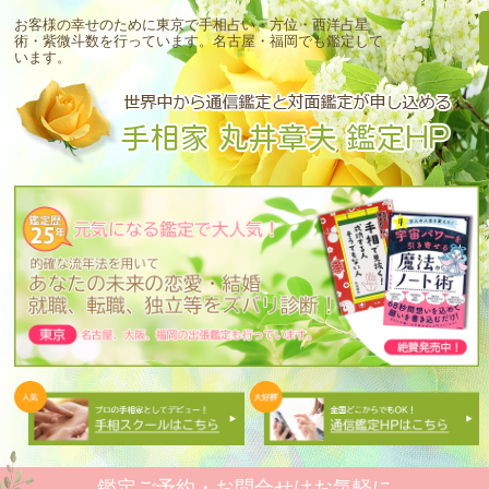
お客様の幸せのために東京で手相占い・方位・西洋占星
術・紫微斗数を行っています。
名古屋・福岡でも鑑定して
います。
鑑定ご予約・お問合せはお気軽に