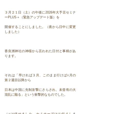
３月２１日（土）の午後に2026年大予言セミナ
ーPLUS＋（緊急アップデート版）を
開催することにしました。（夜から日中に変更
しました）
香良洲神社の神様から言われた日付と事柄があ
ります。
それは「早ければ３月、このまま行けば○月の
第２週目以降から
日本は中国に先制攻撃にさらされ、未曾有の大
混乱に陥る」という衝撃的なものでした。
（○は伏せました。セミナーではお伝えしま