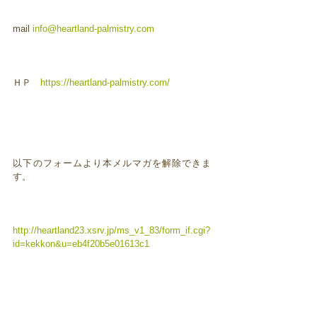
mail
info@heartland-palmistry.com
ＨＰ
https://heartland-palmistry.com/
以下のフォームより本メルマガを解除できま
す。
http://heartland23.xsrv.jp/ms_v1_83/form_if.cgi?
id=kekkon&u=eb4f20b5e01613c1