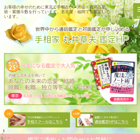
お客様の幸せのために東京で手相占い・方位・西洋占星
術・紫微斗数を行っています。
名古屋・福岡でも鑑定して
います。
鑑定ご予約・お問合せはお気軽に