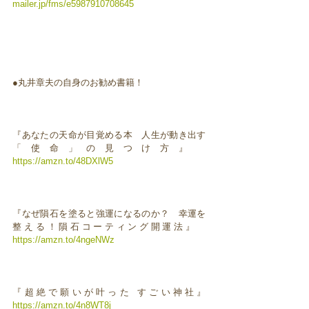
mailer.jp/fms/e5987910708645
●丸井章夫の自身のお勧め書籍！
『あなたの天命が目覚める本 人生が動き出す
「使命」の見つけ方』
https://amzn.to/48DXlW5
『なぜ隕石を塗ると強運になるのか？ 幸運を
整える！隕石コーティング開運法』
https://amzn.to/4ngeNWz
『超絶で願いが叶った すごい神社』
https://amzn.to/4n8WT8j