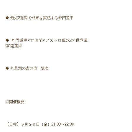
◆ 最短2週間で成果を実感する奇門遁甲
◆ 奇門遁甲×方位学×アストロ風水の“世界最
強”開運術
◆ 九星別の吉方位一覧表
◎開催概要
【日程】５月２９日（金）21:00〜22:30