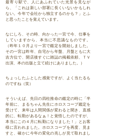
最寄り駅で、人にあふれていた光景を見なが
ら、「これは新しい部署に長くいないかもしれ
ない。今年で会社から独立するのかも？」とふ
と思ったことを覚えています。
なにしろ、その時、向かった一宮で今、仕事を
していますから、本当に不思議なものです。
（昨年１０月より一宮で鑑定を開始しました。
その一宮は昨年、自宅から年盤、月盤ともに大
吉方位で、開店後すぐに雑誌の掲載依頼、ＴＶ
出演、本の出版と立て続けにありました。）
ちょっしたふとした感覚ですが、よく当たるも
のですね（笑）
そういえば、先日の四柱推命の鑑定の時に「半
年前に、まるちゃん先生にホロスコープ鑑定を
受けて、来年は人間関係が変わると聞き、直感
的に、転勤があるなぁ！と覚悟したのですが、
本当にこの４月に転勤になりました！」とお客
様に言われました。ホロスコープを再度、見ま
すと、確かに今年の変化の兆しが見て取れまし