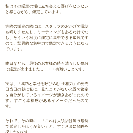
私はその鑑定の場に立ち会える喜びをヒシヒシ
と感じながら、鑑定しています。
実際の鑑定の際には、スタッフのおかげで電話
も鳴りませんし、ミーティングもあるわけでな
し、そういう極度に鑑定に集中できる環境です
ので、驚異的な集中力で鑑定できるようになっ
ています。
昨日なども、最後のお客様の時も清々しい気分
で鑑定が出来ましたし・・・有難いことです。
実は、「成功と幸せを呼び込む 手相力」の発売
日当日の朝に私に、見たことがない光景で鑑定
を自分がしているイメージが湧きあがったので
す。すごく幸福感があるイメージだったので
す。
それで、その時に、「これは大須店は違う場所
で鑑定したほうが良い」と、すぐさまに物件を
探したのです。