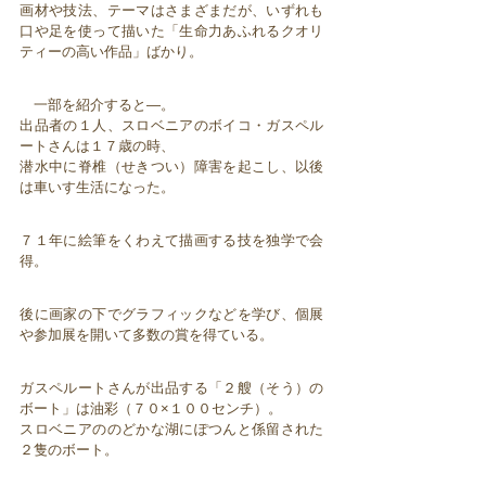
画材や技法、テーマはさまざまだが、いずれも
口や足を使って描いた「生命力あふれるクオリ
ティーの高い作品」ばかり。
一部を紹介すると―。
出品者の１人、スロベニアのボイコ・ガスペル
ートさんは１７歳の時、
潜水中に脊椎（せきつい）障害を起こし、以後
は車いす生活になった。
７１年に絵筆をくわえて描画する技を独学で会
得。
後に画家の下でグラフィックなどを学び、個展
や参加展を開いて多数の賞を得ている。
ガスペルートさんが出品する「２艘（そう）の
ボート」は油彩（７０×１００センチ）。
スロベニアののどかな湖にぽつんと係留された
２隻のボート。