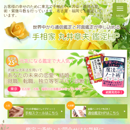
お客様の幸せのために東京で手相占い・方位・西洋占星
術・紫微斗数を行っています。
名古屋・福岡でも鑑定して
います。
鑑定ご予約・お問合せはお気軽に