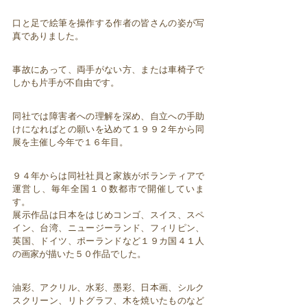
口と足で絵筆を操作する作者の皆さんの姿が写
真でありました。
事故にあって、両手がない方、または車椅子で
しかも片手が不自由です。
同社では障害者への理解を深め、自立への手助
けになればとの願いを込めて１９９２年から同
展を主催し今年で１６年目。
９４年からは同社社員と家族がボランティアで
運営し、毎年全国１０数都市で開催していま
す。
展示作品は日本をはじめコンゴ、スイス、スペ
イン、台湾、ニュージーランド、フィリピン、
英国、ドイツ、ポーランドなど１９カ国４１人
の画家が描いた５０作品でした。
油彩、アクリル、水彩、墨彩、日本画、シルク
スクリーン、リトグラフ、木を焼いたものなど