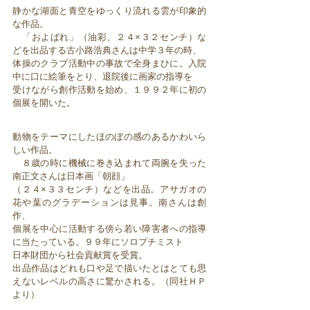
静かな湖面と青空をゆっくり流れる雲が印象的
な作品。
「およばれ」（油彩、２４×３２センチ）な
どを出品する古小路浩典さんは中学３年の時、
体操のクラブ活動中の事故で全身まひに。入院
中に口に絵筆をとり、退院後に画家の指導を
受けながら創作活動を始め、１９９２年に初の
個展を開いた。
動物をテーマにしたほのぼの感のあるかわいら
しい作品。
８歳の時に機械に巻き込まれて両腕を失った
南正文さんは日本画「朝顔」
（２４×３３センチ）などを出品。アサガオの
花や葉のグラデーションは見事。南さんは創
作、
個展を中心に活動する傍ら若い障害者への指導
に当たっている。９９年にソロプチミスト
日本財団から社会貢献賞を受賞。
出品作品はどれも口や足で描いたとはとても思
えないレベルの高さに驚かされる。（同社ＨＰ
より）