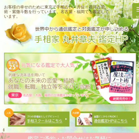
お客様の幸せのために東京で手相占い・方位・西洋占星
術・紫微斗数を行っています。
名古屋・福岡でも鑑定して
います。
鑑定ご予約・お問合せはお気軽に