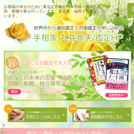
お客様の幸せのために東京で手相占い・方位・西洋占星
術・紫微斗数を行っています。
名古屋・福岡でも鑑定して
います。
鑑定ご予約・お問合せはお気軽に