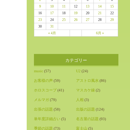
9
10
11
12
13
14
15
16
17
18
19
20
21
22
23
24
25
26
27
28
29
30
31
« 4月
6月 »
カテゴリー
music
(57)
U2
(24)
お客様の声
(59)
アストロ風水
(86)
ホロスコープ
(41)
マスカケ線
(2)
メルマガ
(79)
人相
(3)
出張の話題
(58)
出版の話題
(124)
単年度詳細占い
(5)
名古屋の話題
(93)
季節の話題
(73)
富士山
(5)