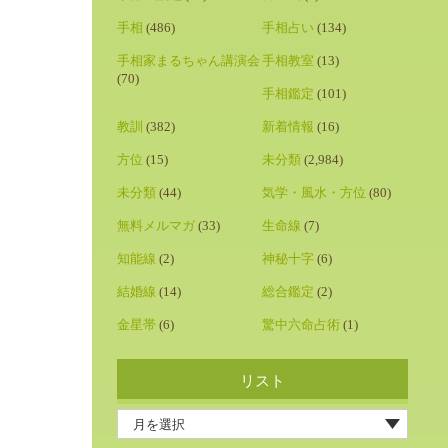
手相
(486)
手相占い
(134)
手相家まるちゃん講演会
手相教室
(13)
(70)
手相鑑定
(101)
教訓
(382)
新着情報
(16)
方位
(15)
未分類
(2,984)
未分類
(44)
気学・風水・方位
(80)
無料メルマガ
(33)
生命線
(7)
知能線
(2)
神秘十字
(6)
結婚線
(14)
総合鑑定
(2)
金星帯
(6)
驚中六命占術
(1)
リスト