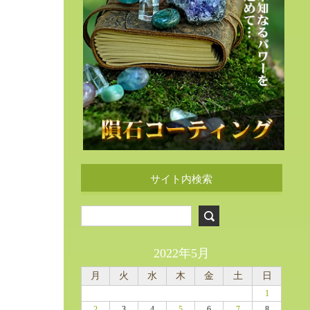
サイト内検索
2022年5月
月
火
水
木
金
土
日
1
2
3
4
5
6
7
8