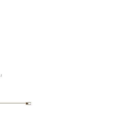
』
━━━━━━■□