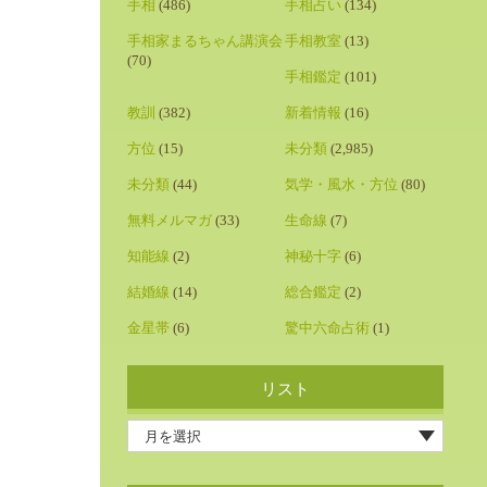
手相
(486)
手相占い
(134)
手相家まるちゃん講演会
手相教室
(13)
(70)
手相鑑定
(101)
教訓
(382)
新着情報
(16)
方位
(15)
未分類
(2,985)
未分類
(44)
気学・風水・方位
(80)
無料メルマガ
(33)
生命線
(7)
知能線
(2)
神秘十字
(6)
結婚線
(14)
総合鑑定
(2)
金星帯
(6)
驚中六命占術
(1)
リスト