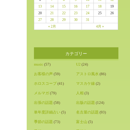
13
14
15
16
17
18
19
20
21
22
23
24
25
26
27
28
29
30
31
« 2月
4月 »
カテゴリー
music
(57)
U2
(24)
お客様の声
(59)
アストロ風水
(86)
ホロスコープ
(41)
マスカケ線
(2)
メルマガ
(79)
人相
(3)
出張の話題
(58)
出版の話題
(124)
単年度詳細占い
(5)
名古屋の話題
(93)
季節の話題
(73)
富士山
(5)