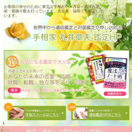
お客様の幸せのために東京で手相占い・方位・西洋占星
術・紫微斗数を行っています。
名古屋・福岡でも鑑定して
います。
鑑定ご予約・お問合せはお気軽に