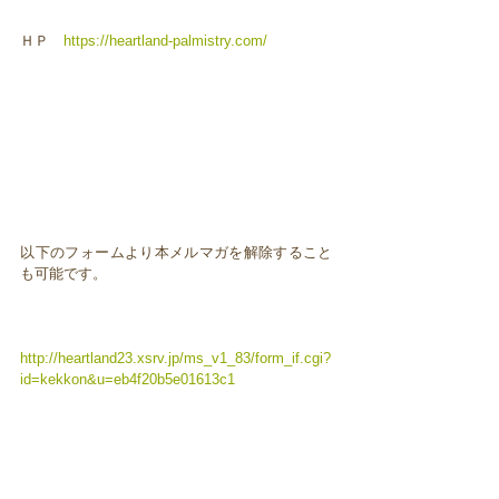
ＨＰ
https://heartland-palmistry.com/
以下のフォームより本メルマガを解除すること
も可能です。
http://heartland23.xsrv.jp/ms_v1_83/form_if.cgi?
id=kekkon&u=eb4f20b5e01613c1