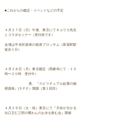
■これからの鑑定・イベントなどの予定
４月２７日（日）午後、東京にてキョウカ先生
とコラボセミナー（受付前です）
会場は中央区銀座の銀座ブロッサム（新冨町駅
徒歩１分）
４月２８日（月）東京鑑定（西麻布にて：１０
時〜２０時 受付中）
夜、『スピリチュアル起業の秘
密講座』(ＳＰＥ）開講（第１回目）
４月２９日（火・祝）東京にて『天命が分かる
出口王仁三郎の耀わんのお水を飲む会』開催