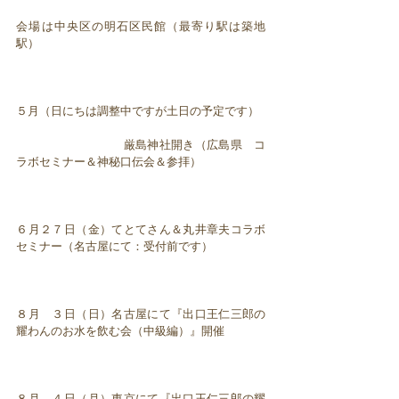
会場は中央区の明石区民館（最寄り駅は築地
駅）
５月（日にちは調整中ですが土日の予定です）
厳島神社開き（広島県 コ
ラボセミナー＆神秘口伝会＆参拝）
６月２７日（金）てとてさん＆丸井章夫コラボ
セミナー（名古屋にて：受付前です）
８月 ３日（日）名古屋にて『出口王仁三郎の
耀わんのお水を飲む会（中級編）』開催
８月 ４日（月）東京にて『出口王仁三郎の耀