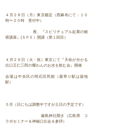
４月２８日（月）東京鑑定（西麻布にて：１０
時〜２０時 受付中）
夜、『スピリチュアル起業の秘
密講座』(ＳＰＥ）開講（第１回目）
４月２９日（火・祝）東京にて『天命が分かる
出口王仁三郎の耀わんのお水を飲む会』開催
会場は中央区の明石区民館（最寄り駅は築地
駅）
５月（日にちは調整中ですが土日の予定です）
厳島神社開き（広島県 コ
ラボセミナー＆神秘口伝会＆参拝）