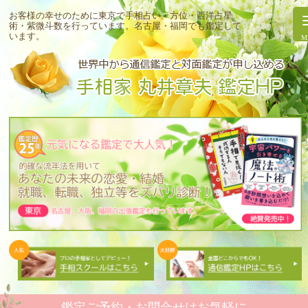
お客様の幸せのために東京で手相占い・方位・西洋占星
術・紫微斗数を行っています。
名古屋・福岡でも鑑定して
います。
鑑定ご予約・お問合せはお気軽に