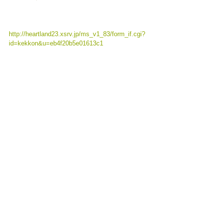
http://heartland23.xsrv.jp/ms_v1_83/form_if.cgi?
id=kekkon&u=eb4f20b5e01613c1