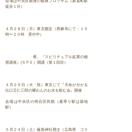
会場は中央区銀座の銀座ブロッサム（新冨町駅
徒歩１分）
４月２８日（月）東京鑑定（西麻布にて：１０
時〜２０時 受付中）
夜、『スピリチュアル起業の秘
密講座』(ＳＰＥ）開講（第１回目）
４月２９日（火・祝）東京にて『天命が分かる
出口王仁三郎の耀わんのお水を飲む会』開催
会場は中央区の明石区民館（最寄り駅は築地
駅）
５月２４日（土）厳島神社開き（広島県 コラ