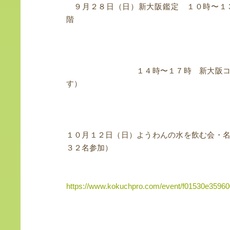
９月２８日（日）新大阪鑑定 １０時〜１
階
１４時〜１７時 新大阪ココプラザ
す）
１０月１２日（日）ようわんの水を飲む会・
３２名参加）
https://www.kokuchpro.com/event/f01530e3596