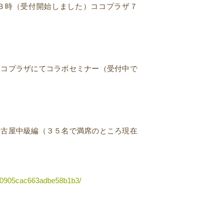
３時（受付開始しました）ココプラザ７
にてコラボセミナー（受付中で
名古屋中級編（３５名で満席のところ現在
00905cac663adbe58b1b3/