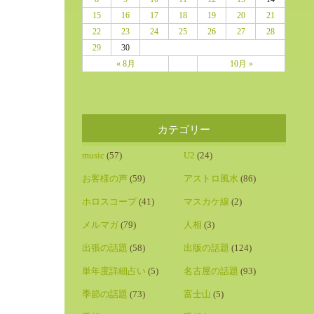
15
16
17
18
19
20
21
22
23
24
25
26
27
28
29
30
« 8月
10月 »
カテゴリー
music
(57)
U2
(24)
お客様の声
(59)
アストロ風水
(86)
ホロスコープ
(41)
マスカケ線
(2)
メルマガ
(79)
人相
(3)
出張の話題
(58)
出版の話題
(124)
単年度詳細占い
(5)
名古屋の話題
(93)
季節の話題
(73)
富士山
(5)