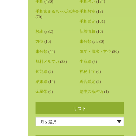
手相
(486)
手相占い
(134)
手相家まるちゃん講演会
手相教室
(13)
(70)
手相鑑定
(101)
教訓
(382)
新着情報
(16)
方位
(15)
未分類
(2,986)
未分類
(44)
気学・風水・方位
(80)
無料メルマガ
(33)
生命線
(7)
知能線
(2)
神秘十字
(6)
結婚線
(14)
総合鑑定
(2)
金星帯
(6)
驚中六命占術
(1)
リスト