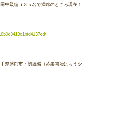
福岡中級編（３５名で満席のところ現在１
818b0c3418c1bfd4137cd/
岩手県盛岡市・初級編（募集開始はもう少
！