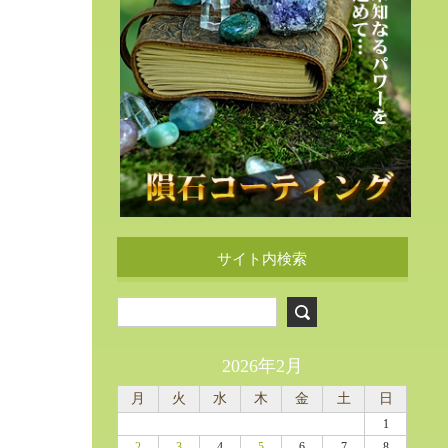
サイト内検索
2026年2月
月
火
水
木
金
土
日
1
2
3
4
5
6
7
8