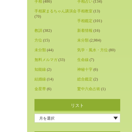
手相
(486)
手相占い
(134)
手相家まるちゃん講演会
手相教室
(13)
(70)
手相鑑定
(101)
教訓
(382)
新着情報
(16)
方位
(15)
未分類
(2,984)
未分類
(44)
気学・風水・方位
(80)
無料メルマガ
(33)
生命線
(7)
知能線
(2)
神秘十字
(6)
結婚線
(14)
総合鑑定
(2)
金星帯
(6)
驚中六命占術
(1)
リスト