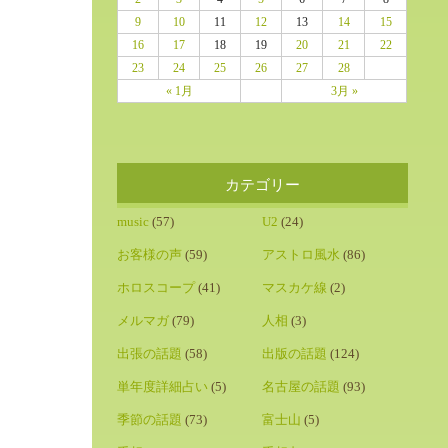
9
10
11
12
13
14
15
16
17
18
19
20
21
22
23
24
25
26
27
28
« 1月
3月 »
カテゴリー
music
(57)
U2
(24)
お客様の声
(59)
アストロ風水
(86)
ホロスコープ
(41)
マスカケ線
(2)
メルマガ
(79)
人相
(3)
出張の話題
(58)
出版の話題
(124)
単年度詳細占い
(5)
名古屋の話題
(93)
季節の話題
(73)
富士山
(5)