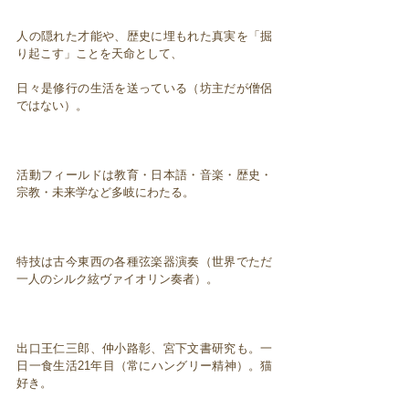
人の隠れた才能や、歴史に埋もれた真実を「掘
り起こす」ことを天命として、
日々是修行の生活を送っている（坊主だが僧侶
ではない）。
活動フィールドは教育・日本語・音楽・歴史・
宗教・未来学など多岐にわたる。
特技は古今東西の各種弦楽器演奏（世界でただ
一人のシルク絃ヴァイオリン奏者）。
出口王仁三郎、仲小路彰、宮下文書研究も。一
日一食生活21年目（常にハングリー精神）。猫
好き。