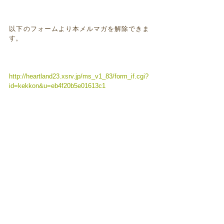
以下のフォームより本メルマガを解除できま
す。
http://heartland23.xsrv.jp/ms_v1_83/form_if.cgi?
id=kekkon&u=eb4f20b5e01613c1