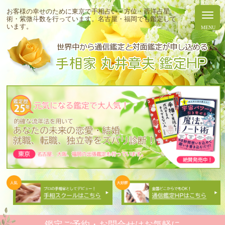
お客様の幸せのために東京で手相占い・方位・西洋占星
術・紫微斗数を行っています。
名古屋・福岡でも鑑定して
います。
鑑定ご予約・お問合せはお気軽に