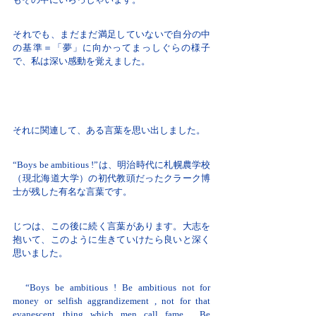
それでも、まだまだ満足していないで自分の中
の基準＝「夢」に向かってまっしぐらの様子
で、私は深い感動を覚えました。
それに関連して、ある言葉を思い出しました。
“Boys be ambitious !”は、明治時代に札幌農学校
（現北海道大学）の初代教頭だったクラーク博
士が残した有名な言葉です。
じつは、この後に続く言葉があります。大志を
抱いて、このように生きていけたら良いと深く
思いました。
“Boys be ambitious ! Be ambitious not for
money or selfish aggrandizement , not for that
evanescent thing which men call fame . Be