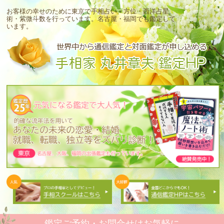
お客様の幸せのために東京で手相占い・方位・西洋占星
術・紫微斗数を行っています。
名古屋・福岡でも鑑定して
います。
鑑定ご予約・お問合せはお気軽に