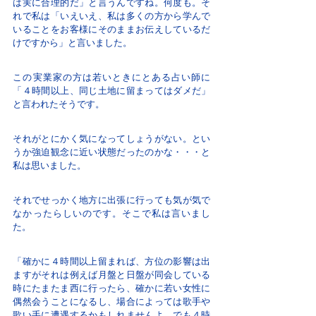
は実に合理的だ」と言うんですね。何度も。そ
れで私は「いえいえ、私は多くの方から学んで
いることをお客様にそのままお伝えしているだ
けですから」と言いました。
この実業家の方は若いときにとある占い師に
「４時間以上、同じ土地に留まってはダメだ」
と言われたそうです。
それがとにかく気になってしょうがない。とい
うか強迫観念に近い状態だったのかな・・・と
私は思いました。
それでせっかく地方に出張に行っても気が気で
なかったらしいのです。そこで私は言いまし
た。
「確かに４時間以上留まれば、方位の影響は出
ますがそれは例えば月盤と日盤が同会している
時にたまたま西に行ったら、確かに若い女性に
偶然会うことになるし、場合によっては歌手や
歌い手に遭遇するかもしれませんよ。でも４時