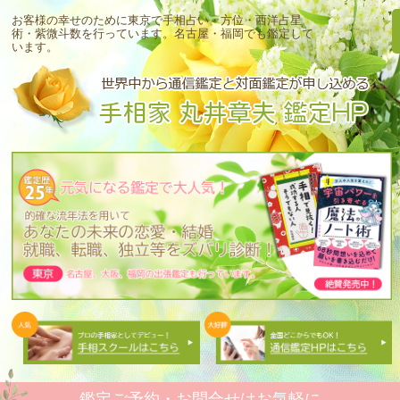
お客様の幸せのために東京で手相占い・方位・西洋占星
術・紫微斗数を行っています。
名古屋・福岡でも鑑定して
います。
鑑定ご予約・お問合せはお気軽に