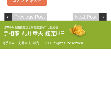
Previous Post
Next Post
@手相家 丸井章夫 鑑定HP All rights reserved.