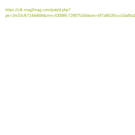
https://clk.mag2mag.com/pub/d.php?
pk=1fe33cfb7144d694&mn=43098fc729075164&em=0f7a861f0cccb3af0a