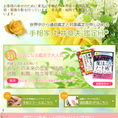
お客様の幸せのために東京で手相占い・方位・西洋占星
術・紫微斗数を行っています。
名古屋・福岡でも鑑定して
います。
鑑定ご予約・お問合せはお気軽に