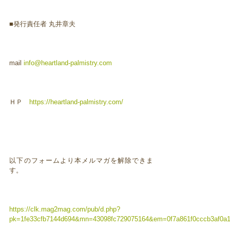
■発行責任者 丸井章夫
mail
info@heartland-palmistry.com
ＨＰ
https://heartland-palmistry.com/
以下のフォームより本メルマガを解除できま
す。
https://clk.mag2mag.com/pub/d.php?
pk=1fe33cfb7144d694&mn=43098fc729075164&em=0f7a861f0cccb3af0a