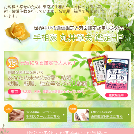
お客様の幸せのために東京で手相占い・方位・西洋占星
術・紫微斗数を行っています。
名古屋・福岡でも鑑定して
います。
鑑定ご予約・お問合せはお気軽に