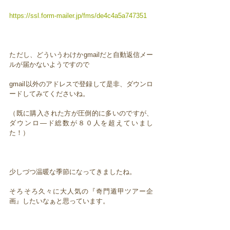
https://ssl.form-mailer.jp/fms/de4c4a5a747351
ただし、どういうわけかgmailだと自動返信メー
ルが届かないようですので
gmail以外のアドレスで登録して是非、ダウンロ
ードしてみてくださいね。
（既に購入された方が圧倒的に多いのですが、
ダウンロ―ド総数が８０人を超えていまし
た！）
少しづつ温暖な季節になってきましたね。
そろそろ久々に大人気の『奇門遁甲ツアー企
画』したいなぁと思っています。