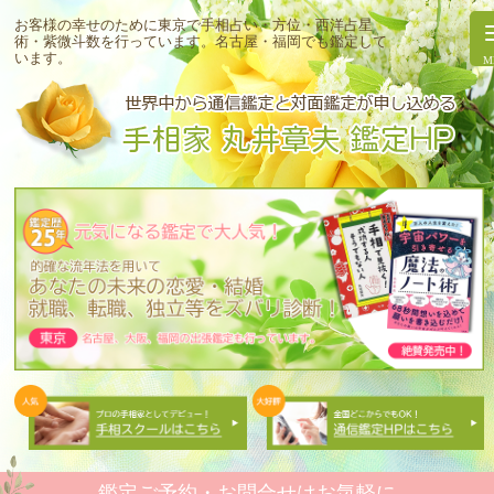
お客様の幸せのために東京で手相占い・方位・西洋占星
術・紫微斗数を行っています。
名古屋・福岡でも鑑定して
います。
鑑定ご予約・お問合せはお気軽に