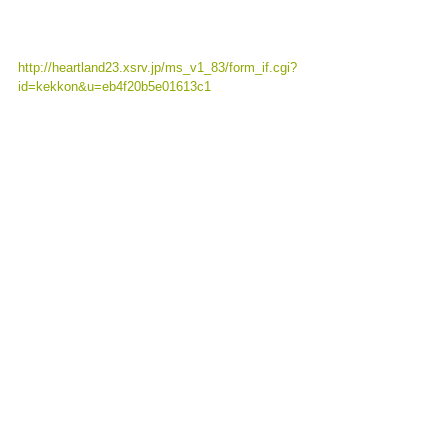
http://heartland23.xsrv.jp/ms_v1_83/form_if.cgi?
id=kekkon&u=eb4f20b5e01613c1