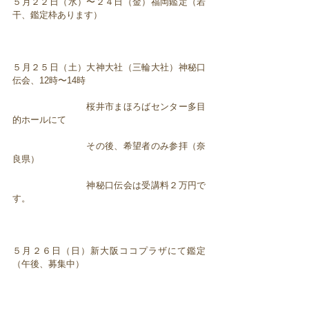
５月２２日（水）〜２４日（金）福岡鑑定（若
干、鑑定枠あります）
５月２５日（土）大神大社（三輪大社）神秘口
伝会、12時〜14時
桜井市まほろばセンター多目
的ホールにて
その後、希望者のみ参拝（奈
良県）
神秘口伝会は受講料２万円で
す。
５月２６日（日）新大阪ココプラザにて鑑定
（午後、募集中）