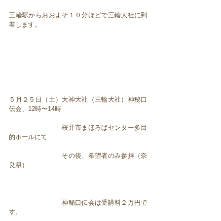
三輪駅からおおよそ１０分ほどで三輪大社に到
着します。
５月２５日（土）大神大社（三輪大社）神秘口
伝会、12時〜14時
桜井市まほろばセンター多目
的ホールにて
その後、希望者のみ参拝（奈
良県）
神秘口伝会は受講料２万円で
す。