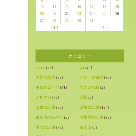
13
14
15
16
17
18
19
20
21
22
23
24
25
26
27
28
29
30
31
« 4月
6月 »
カテゴリー
music
(57)
U2
(24)
お客様の声
(59)
アストロ風水
(86)
ホロスコープ
(41)
マスカケ線
(2)
メルマガ
(79)
人相
(3)
出張の話題
(58)
出版の話題
(124)
単年度詳細占い
(5)
名古屋の話題
(93)
季節の話題
(73)
富士山
(5)