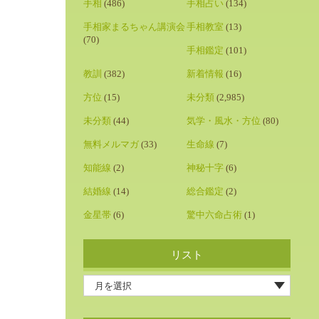
手相
(486)
手相占い
(134)
手相家まるちゃん講演会
手相教室
(13)
(70)
手相鑑定
(101)
教訓
(382)
新着情報
(16)
方位
(15)
未分類
(2,985)
未分類
(44)
気学・風水・方位
(80)
無料メルマガ
(33)
生命線
(7)
知能線
(2)
神秘十字
(6)
結婚線
(14)
総合鑑定
(2)
金星帯
(6)
驚中六命占術
(1)
リスト