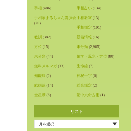
手相
(486)
手相占い
(134)
手相家まるちゃん講演会
手相教室
(13)
(70)
手相鑑定
(101)
教訓
(382)
新着情報
(16)
方位
(15)
未分類
(2,985)
未分類
(44)
気学・風水・方位
(80)
無料メルマガ
(33)
生命線
(7)
知能線
(2)
神秘十字
(6)
結婚線
(14)
総合鑑定
(2)
金星帯
(6)
驚中六命占術
(1)
リスト