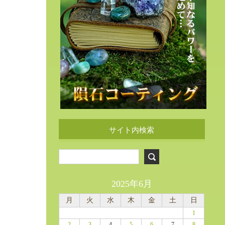
サイト内検索
2025年6月
月
火
水
木
金
土
日
1
2
3
4
5
6
7
8