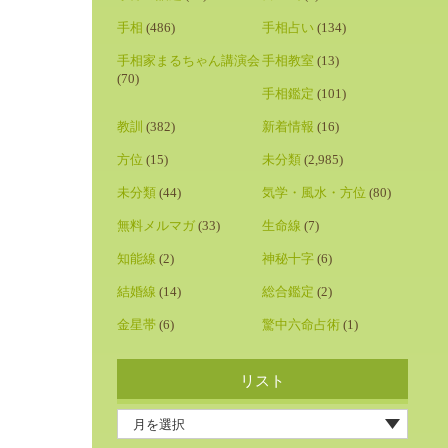
手相
(486)
手相占い
(134)
手相家まるちゃん講演会
手相教室
(13)
(70)
手相鑑定
(101)
教訓
(382)
新着情報
(16)
方位
(15)
未分類
(2,985)
未分類
(44)
気学・風水・方位
(80)
無料メルマガ
(33)
生命線
(7)
知能線
(2)
神秘十字
(6)
結婚線
(14)
総合鑑定
(2)
金星帯
(6)
驚中六命占術
(1)
リスト