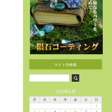
サイト内検索
2025年6月
月
火
水
木
金
土
日
1
2
3
4
5
6
7
8