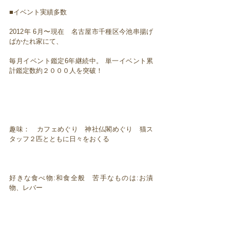
■イベント実績多数
2012年 6月〜現在 名古屋市千種区今池串揚げ
ばかたれ家にて、
毎月イベント鑑定6年継続中。 単一イベント累
計鑑定数約２０００人を突破！
趣味： カフェめぐり 神社仏閣めぐり 猫ス
タッフ２匹とともに日々をおくる
好きな食べ物:和食全般 苦手なものは:お漬
物、レバー