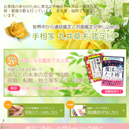
お客様の幸せのために東京で手相占い・方位・西洋占星
術・紫微斗数を行っています。
名古屋・福岡でも鑑定して
います。
鑑定ご予約・お問合せはお気軽に