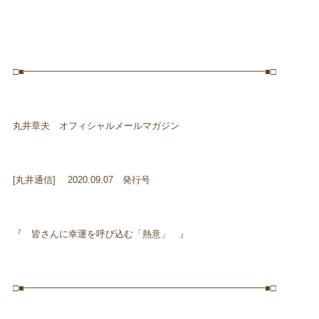
□■━━━━━━━━━━━━━━━━━━━━━━━━━━■□
丸井章夫 オフィシャルメールマガジン
[丸井通信] 2020.09.07 発行号
『 皆さんに幸運を呼び込む「熱意」 』
□■━━━━━━━━━━━━━━━━━━━━━━━━━━■□