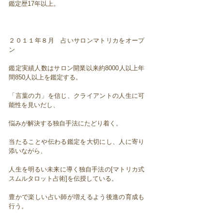
鑑定歴17年以上。
２０１１年８月 占いサロンマトリカをオープ
ン
鑑定実績人数はサロン開業以来約8000人以上年
間850人以上を鑑定する。
「言葉の力」を信じ、クライアントの人生に可
能性を見いだし、
悩みが解決する独自手法にたどり着く。
当たることや伝わる鑑定を大切にし、人に寄り
添いながら、
人生を明るい未来に導く独自手法の[マトリカ式
スムルタロット占術]を伝授している。
豊かで楽しい占い師が増えるよう後進の育成も
行う。