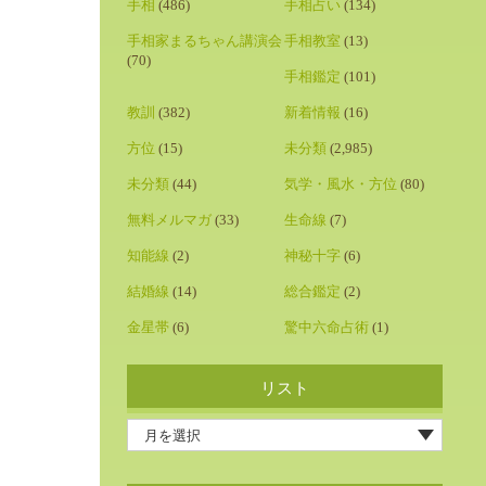
手相
(486)
手相占い
(134)
手相家まるちゃん講演会
手相教室
(13)
(70)
手相鑑定
(101)
教訓
(382)
新着情報
(16)
方位
(15)
未分類
(2,985)
未分類
(44)
気学・風水・方位
(80)
無料メルマガ
(33)
生命線
(7)
知能線
(2)
神秘十字
(6)
結婚線
(14)
総合鑑定
(2)
金星帯
(6)
驚中六命占術
(1)
リスト