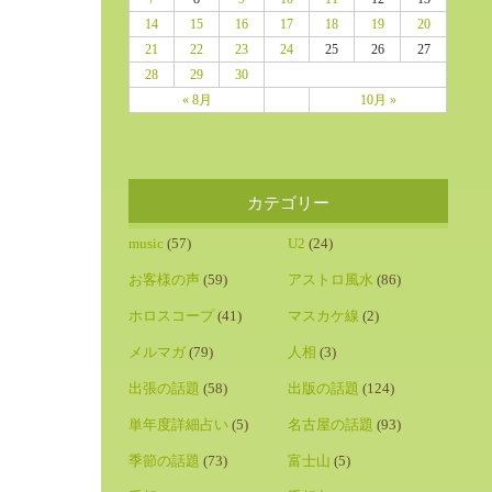
14
15
16
17
18
19
20
21
22
23
24
25
26
27
28
29
30
« 8月
10月 »
カテゴリー
music
(57)
U2
(24)
お客様の声
(59)
アストロ風水
(86)
ホロスコープ
(41)
マスカケ線
(2)
メルマガ
(79)
人相
(3)
出張の話題
(58)
出版の話題
(124)
単年度詳細占い
(5)
名古屋の話題
(93)
季節の話題
(73)
富士山
(5)