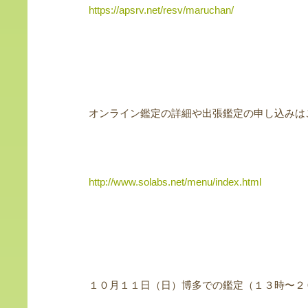
https://apsrv.net/resv/maruchan/
オンライン鑑定の詳細や出張鑑定の申し込みは
http://www.solabs.net/menu/index.html
１０月１１日（日）博多での鑑定（１３時〜２