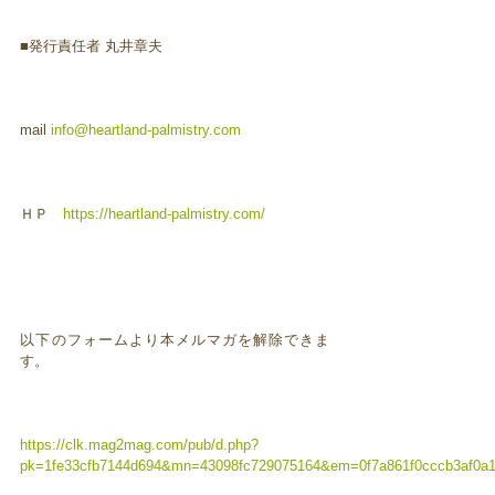
■発行責任者 丸井章夫
mail
info@heartland-palmistry.com
ＨＰ
https://heartland-palmistry.com/
以下のフォームより本メルマガを解除できま
す。
https://clk.mag2mag.com/pub/d.php?
pk=1fe33cfb7144d694&mn=43098fc729075164&em=0f7a861f0cccb3af0a