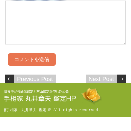
Previous Post
Next Post
@手相家 丸井章夫 鑑定HP All rights reserved.