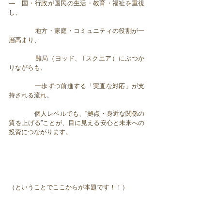
— 国・行政が国民の生活・教育・福祉を重視
し、
地方・家庭・コミュニティの役割が一
層高まり、
難局（ヨッド、Tスクエア）にぶつか
りながらも、
一歩ずつ前進する「実直な対応」が支
持される流れ。
個人レベルでも、“拠点・身近な関係の
質を上げる”ことが、目に見える安心と未来への
投資につながります。
（ということでここからが本題です！！）