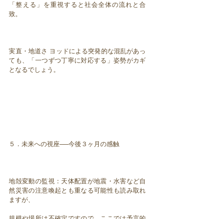
「整える」を重視すると社会全体の流れと合
致。
実直・地道さ ヨッドによる突発的な混乱があっ
ても、「一つずつ丁寧に対応する」姿勢がカギ
となるでしょう。
５．未来への視座──今後３ヶ月の感触
地殻変動の監視：天体配置が地震・水害など自
然災害の注意喚起とも重なる可能性も読み取れ
ますが、
規模や場所は不確定ですので、ここでは予言的