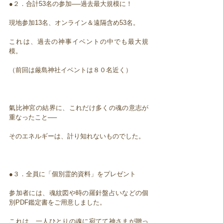
●２．合計53名の参加──過去最大規模に！
現地参加13名、オンライン＆遠隔含め53名。
これは、過去の神事イベントの中でも最大規
模。
（前回は厳島神社イベントは８０名近く）
氣比神宮の結界に、これだけ多くの魂の意志が
重なったこと──
そのエネルギーは、計り知れないものでした。
●３．全員に「個別霊的資料」をプレゼント
参加者には、魂紋図や時の羅針盤占いなどの個
別PDF鑑定書をご用意しました。
これは、一人ひとりの魂に宛てて神さまが贈っ