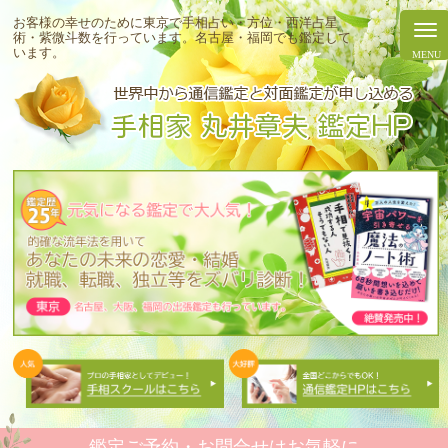
お客様の幸せのために東京で手相占い・方位・西洋占星
術・紫微斗数を行っています。
名古屋・福岡でも鑑定して
います。
鑑定ご予約・お問合せはお気軽に