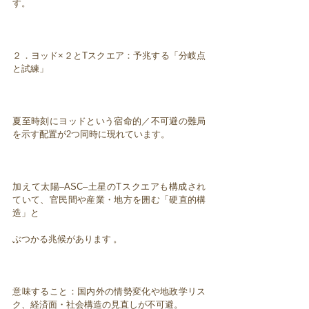
す。
２．ヨッド×２とTスクエア：予兆する「分岐点
と試練」
夏至時刻にヨッドという宿命的／不可避の難局
を示す配置が2つ同時に現れています。
加えて太陽–ASC–土星のTスクエアも構成され
ていて、官民間や産業・地方を囲む「硬直的構
造」と
ぶつかる兆候があります 。
意味すること：国内外の情勢変化や地政学リス
ク、経済面・社会構造の見直しが不可避。