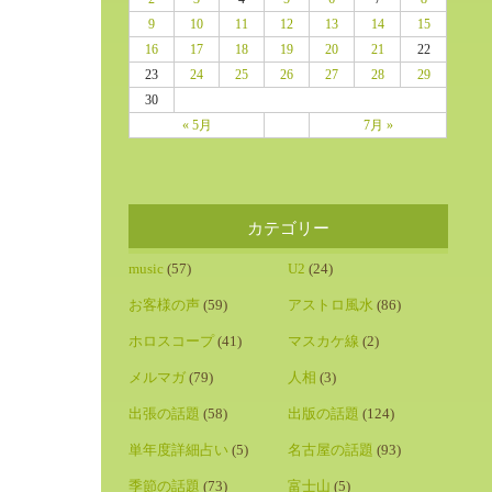
9
10
11
12
13
14
15
16
17
18
19
20
21
22
23
24
25
26
27
28
29
30
« 5月
7月 »
カテゴリー
music
(57)
U2
(24)
お客様の声
(59)
アストロ風水
(86)
ホロスコープ
(41)
マスカケ線
(2)
メルマガ
(79)
人相
(3)
出張の話題
(58)
出版の話題
(124)
単年度詳細占い
(5)
名古屋の話題
(93)
季節の話題
(73)
富士山
(5)