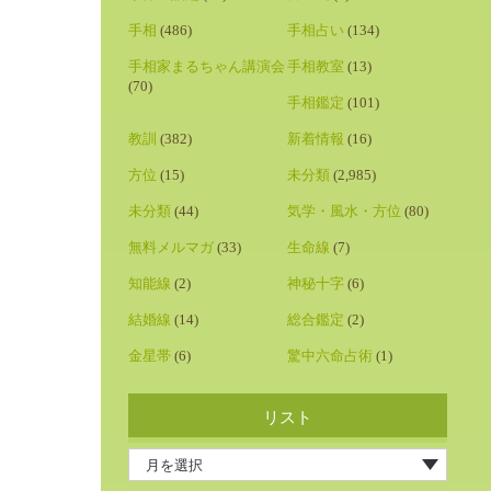
手相
(486)
手相占い
(134)
手相家まるちゃん講演会
手相教室
(13)
(70)
手相鑑定
(101)
教訓
(382)
新着情報
(16)
方位
(15)
未分類
(2,985)
未分類
(44)
気学・風水・方位
(80)
無料メルマガ
(33)
生命線
(7)
知能線
(2)
神秘十字
(6)
結婚線
(14)
総合鑑定
(2)
金星帯
(6)
驚中六命占術
(1)
リスト