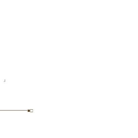
 』
━━━━━━■□