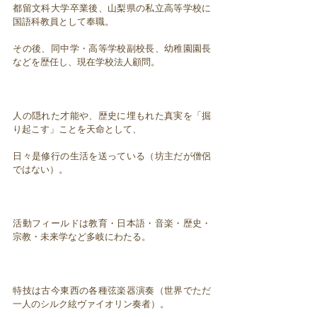
都留文科大学卒業後、山梨県の私立高等学校に
国語科教員として奉職。
その後、同中学・高等学校副校長、幼稚園園長
などを歴任し、現在学校法人顧問。
人の隠れた才能や、歴史に埋もれた真実を「掘
り起こす」ことを天命として、
日々是修行の生活を送っている（坊主だが僧侶
ではない）。
活動フィールドは教育・日本語・音楽・歴史・
宗教・未来学など多岐にわたる。
特技は古今東西の各種弦楽器演奏（世界でただ
一人のシルク絃ヴァイオリン奏者）。