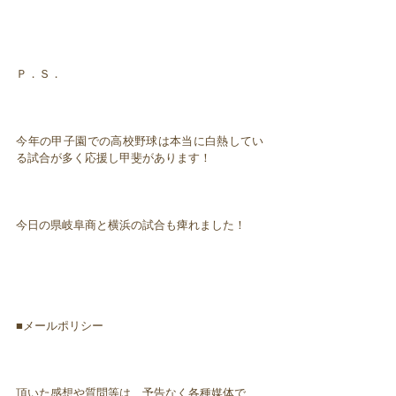
Ｐ．Ｓ．
今年の甲子園での高校野球は本当に白熱してい
る試合が多く応援し甲斐があります！
今日の県岐阜商と横浜の試合も痺れました！
■メールポリシー
頂いた感想や質問等は、予告なく各種媒体で