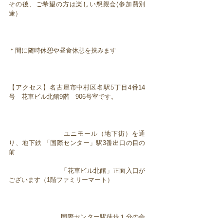
その後、ご希望の方は楽しい懇親会(参加費別
途）
＊間に随時休憩や昼食休憩を挟みます
【アクセス】名古屋市中村区名駅5丁目4番14
号 花車ビル北館9階 906号室です。
ユニモール（地下街）を通
り、地下鉄 「国際センター」駅3番出口の目の
前
「花車ビル北館」正面入口が
ございます（1階ファミリーマート）
国際センター駅徒歩１分の会