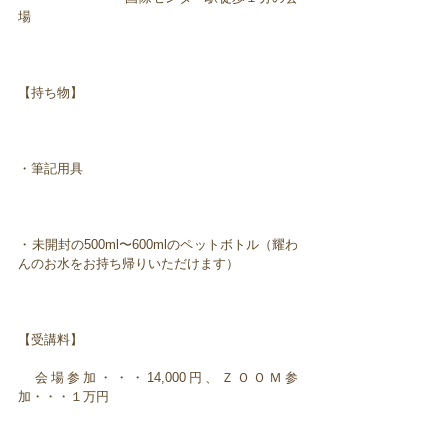
場
【持ち物】
・筆記用具
・未開封の500ml〜600mlのペットボトル（耀わ
んのお水をお持ち帰りいただけます）
【受講料】
会場参加・・・14,000円、ＺＯＯＭ参
加・・・１万円