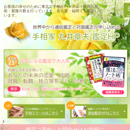
お客様の幸せのために東京で手相占い・方位・西洋占星
術・紫微斗数を行っています。
名古屋・福岡でも鑑定して
います。
鑑定ご予約・お問合せはお気軽に