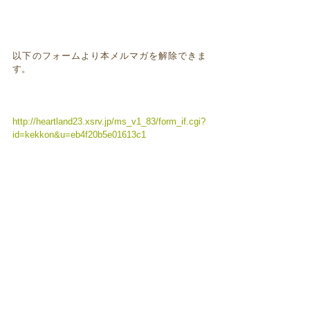
以下のフォームより本メルマガを解除できま
す。
http://heartland23.xsrv.jp/ms_v1_83/form_if.cgi?
id=kekkon&u=eb4f20b5e01613c1