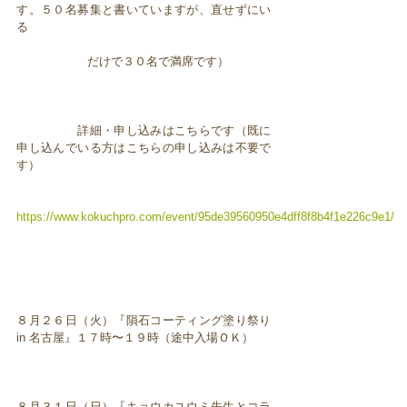
す。５０名募集と書いていますが、直せずにい
る
だけで３０名で満席です）
詳細・申し込みはこちらです（既に
申し込んでいる方はこちらの申し込みは不要で
す）
https://www.kokuchpro.com/event/95de39560950e4dff8f8b4f1e226c9e1/
８月２６日（火）『隕石コーティング塗り祭り
in 名古屋』１７時〜１９時（途中入場ＯＫ）
８月３１日（日）『キョウカユウミ先生とコラ