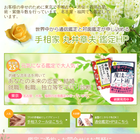
お客様の幸せのために東京で手相占い・方位・西洋占星
術・紫微斗数を行っています。
名古屋・福岡でも鑑定して
います。
鑑定ご予約・お問合せはお気軽に