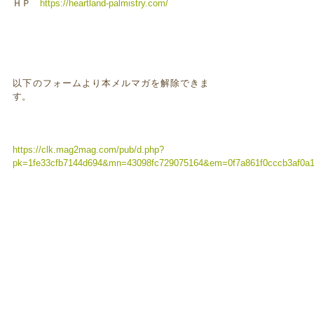
ＨＰ
https://heartland-palmistry.com/
以下のフォームより本メルマガを解除できま
す。
https://clk.mag2mag.com/pub/d.php?
pk=1fe33cfb7144d694&mn=43098fc729075164&em=0f7a861f0cccb3af0a