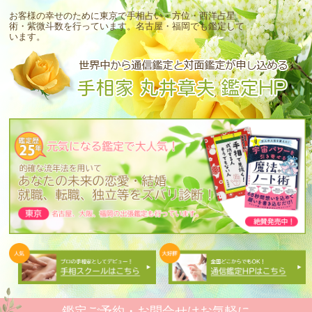
お客様の幸せのために東京で手相占い・方位・西洋占星
術・紫微斗数を行っています。
名古屋・福岡でも鑑定して
います。
鑑定ご予約・お問合せはお気軽に