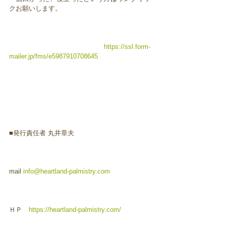
クお願いします。
https://ssl.form-
mailer.jp/fms/e5987910708645
■発行責任者 丸井章夫
mail
info@heartland-palmistry.com
ＨＰ
https://heartland-palmistry.com/