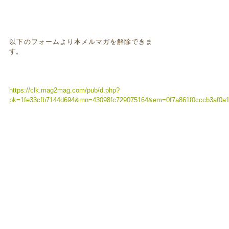
以下のフォームより本メルマガを解除できま
す。
https://clk.mag2mag.com/pub/d.php?
pk=1fe33cfb7144d694&mn=43098fc729075164&em=0f7a861f0cccb3af0a