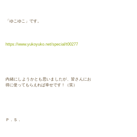
「ゆこゆこ」です。
https://www.yukoyuko.net/special/t00277
内緒にしようかとも思いましたが、皆さんにお
得に使ってもらえれば幸せです！（笑）
Ｐ．Ｓ．